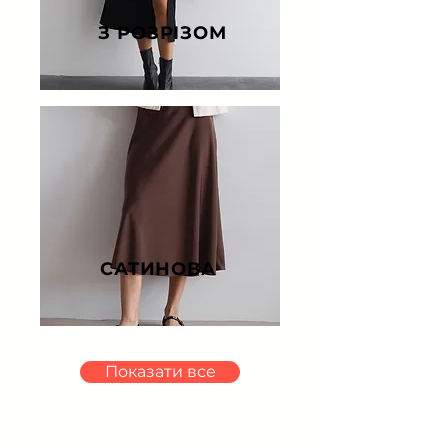
З РОЗРІЗОМ
САТИНОВА
Показати все