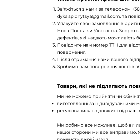
Зв'яжіться з нами за телефоном +38
dyka.spidnytsya@gmail.com
. та пов
Упакуйте своє замовлення в оригі
Нова Пошта чи Укрпошта. Зворотна 
дефектів, які надають можливість 
Повідомте нам номер ТТН для відс
повернення.
Після отримання нами вашого відпра
Зробимо вам повернення коштів або
Товари, які не підлягають по
Ми не можемо прийняти чи обмінят
виготовленні за індивідуальними м
регулювалися по довжині під ваш з
Ми робимо все можливе, щоб ви ли
нашої сторони ми все виправимо. Я
прийняти виріб назад.