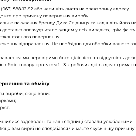
 (063) 588-12-92 або напишіть листа на електронну адресу
ідомте про причину повернення виробу.
нальне пакування бренду Дика Спідниця та надішліть його
доставка оплачується покупцем у всіх випадках, крім факт
безкоштовного повернення.
теження відправлення. Це необхідно для обробки вашого з
влення, ми перевіримо його цілісність та відсутність дефе
 обмін товару протягом 1 - 3-х робочих днів з дня отриман
верненню та обміну
и вироби, якщо вони:
ірками;
ріс
т.
шилися задоволені та наші спідниці ставали улюбленими. 
кщо вам виріб не сподобався чи маєте якусь іншу причину