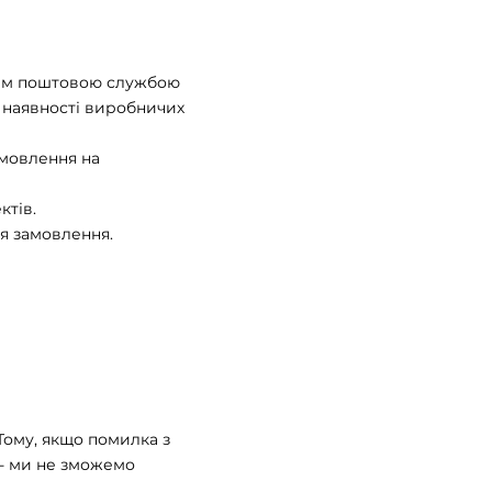
 нам поштовою службою
у наявності виробничих
амовлення на
ктів.
ня замовлення.
Тому, якщо помилка з
 - ми не зможемо