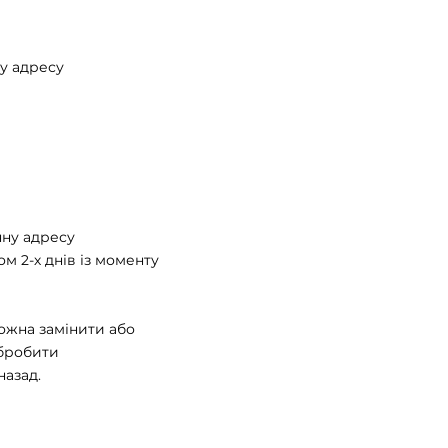
ну адресу
нну адресу
 2-х днів із моменту
ожна замінити або
обробити
азад.