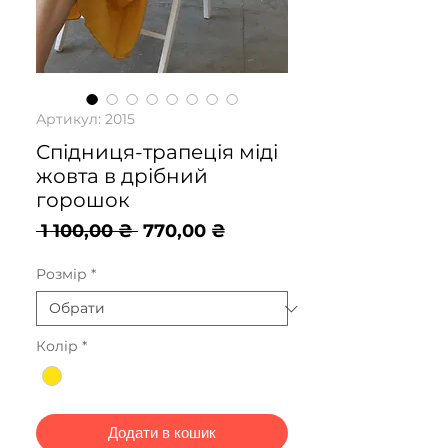
Артикул: 2015
Спідниця-трапеція міді
жовта в дрібний
горошок
Звичайна
За
 1 100,00 ₴ 
770,00 ₴
ціна
розпродажем
Розмір
*
Колір
*
Додати в кошик