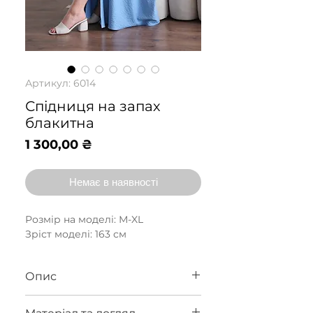
Артикул: 6014
Спідниця на запах
блакитна
Ціна
1 300,00 ₴
Немає в наявності
Розмір на моделі: М-XL
Зріст моделі: 163 см
Опис
Спідниця на запАх з м'якої та