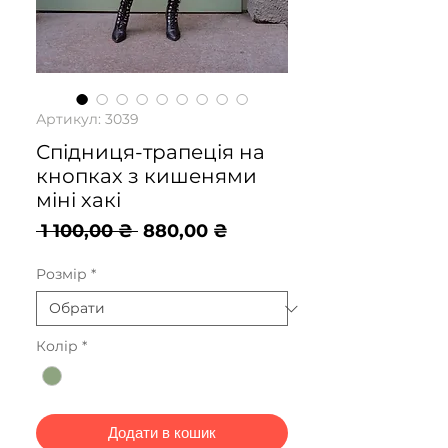
Артикул: 3039
Спідниця-трапеція на
кнопках з кишенями
міні хакі
Звичайна
За
 1 100,00 ₴ 
880,00 ₴
ціна
розпродажем
Розмір
*
Колір
*
Додати в кошик